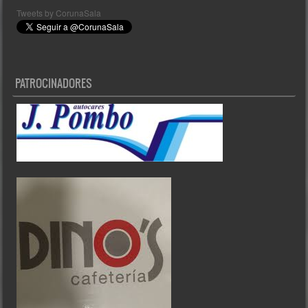
Tweets by CorunaSala
PATROCINADORES