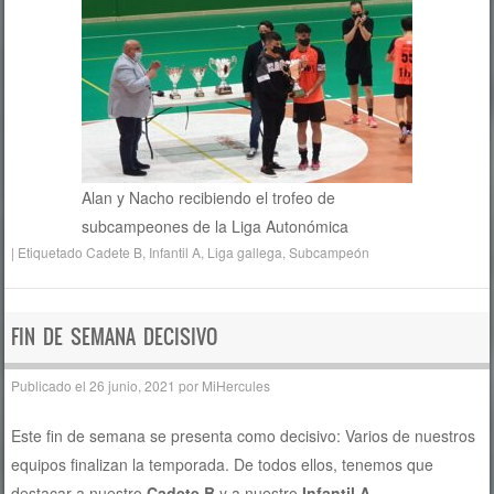
Alan y Nacho recibiendo el trofeo de
subcampeones de la Liga Autonómica
|
Etiquetado
Cadete B
,
Infantil A
,
Liga gallega
,
Subcampeón
FIN DE SEMANA DECISIVO
Publicado el
26 junio, 2021
por
MiHercules
Este fin de semana se presenta como decisivo: Varios de nuestros
equipos finalizan la temporada. De todos ellos, tenemos que
destacar a nuestro
Cadete B
y a nuestro
Infantil A
.