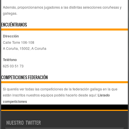
Además, proporcionamos jugadores a las distintas selecciones coruñesas y
gallegas.
ENCUÉNTRANOS
Dirección
Calle Torre 106-108
A Coruña, 15002, A Coruña
Teléfono
625 03 51 73
COMPETICIONES FEDERACIÓN
Si queréis ver todas las competiciones de la federación gallega en la que
están inscritos nuestros equipos podéis hacerlo desde aquí:
Listado
competiciones
NUESTRO TWITTER