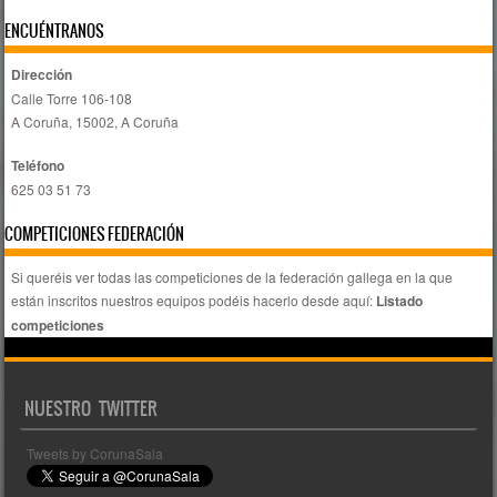
ENCUÉNTRANOS
Dirección
Calle Torre 106-108
A Coruña, 15002, A Coruña
Teléfono
625 03 51 73
COMPETICIONES FEDERACIÓN
Si queréis ver todas las competiciones de la federación gallega en la que
están inscritos nuestros equipos podéis hacerlo desde aquí:
Listado
competiciones
NUESTRO TWITTER
Tweets by CorunaSala