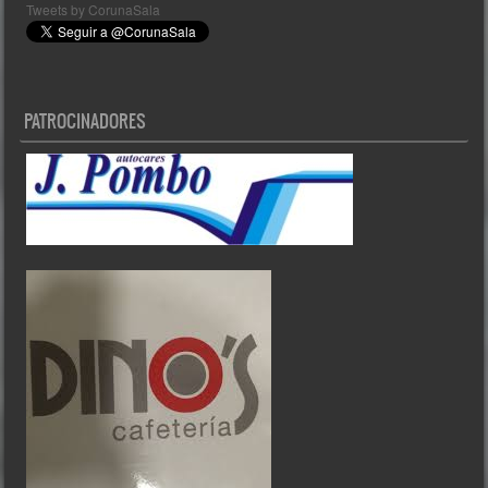
Tweets by CorunaSala
PATROCINADORES