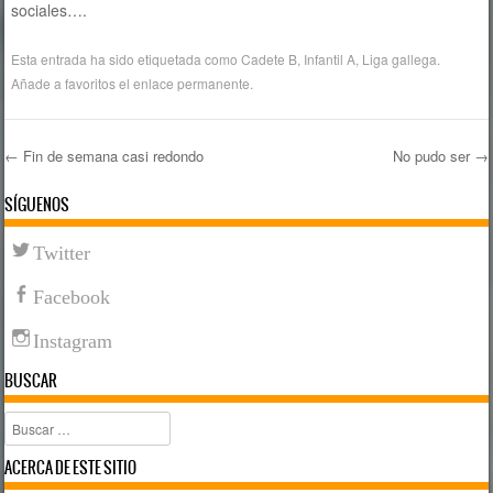
sociales….
Esta entrada ha sido etiquetada como
Cadete B
,
Infantil A
,
Liga gallega
.
Añade a favoritos el
enlace permanente
.
←
Fin de semana casi redondo
No pudo ser
→
Navegación de entradas
SÍGUENOS
Twitter
Facebook
Instagram
BUSCAR
Buscar
ACERCA DE ESTE SITIO