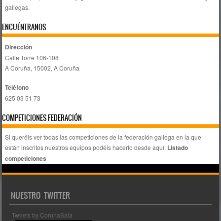
gallegas.
ENCUÉNTRANOS
Dirección
Calle Torre 106-108
A Coruña, 15002, A Coruña
Teléfono
625 03 51 73
COMPETICIONES FEDERACIÓN
Si queréis ver todas las competiciones de la federación gallega en la que
están inscritos nuestros equipos podéis hacerlo desde aquí:
Listado
competiciones
NUESTRO TWITTER
Tweets by CorunaSala