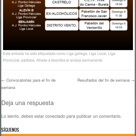
Esta entrada ha sido etiquetada como
Liga gallega
,
Liga Local
,
Liga
Provincial
,
partidos
. Añade a favoritos el
enlace permanente
.
←
Convocatorias para el fin de
Resultados del fin de semana
→
semana
Navegación de entradas
Deja una respuesta
Lo siento, debes estar
conectado
para publicar un comentario.
SÍGUENOS